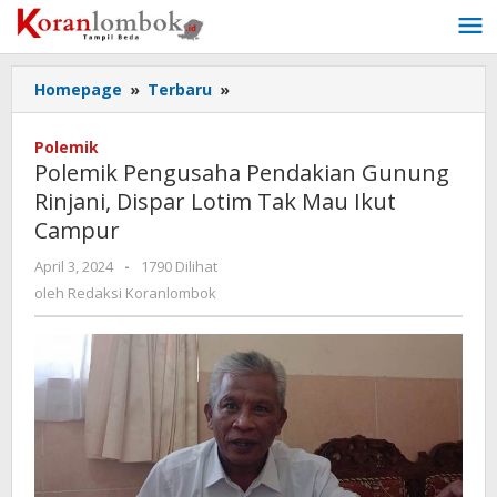
Lewati
ke
konten
Homepage
»
Terbaru
»
Polemik
Pengusaha
Pendakian
Polemik
Gunung
Polemik Pengusaha Pendakian Gunung
Rinjani,
Rinjani, Dispar Lotim Tak Mau Ikut
Dispar
Campur
Lotim
Tak
April 3, 2024
oleh
-
1790 Dilihat
Mau
Redaksi
oleh
Redaksi Koranlombok
Ikut
Koranlombok
Campur