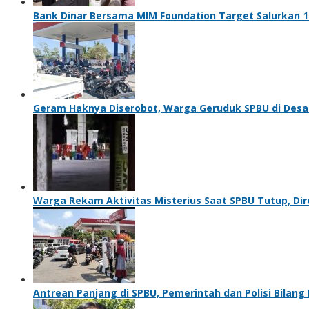
Bank Dinar Bersama MIM Foundation Target Salurkan 10
Geram Haknya Diserobot, Warga Geruduk SPBU di Desa
Warga Rekam Aktivitas Misterius Saat SPBU Tutup, Dir
Antrean Panjang di SPBU, Pemerintah dan Polisi Bilang 