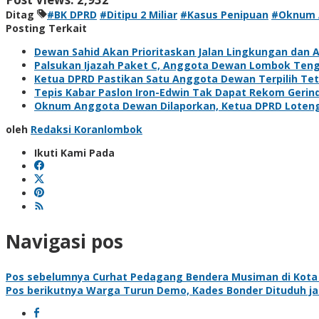
Ditag
#BK DPRD
#Ditipu 2 Miliar
#Kasus Penipuan
#Oknum 
Posting Terkait
Dewan Sahid Akan Prioritaskan Jalan Lingkungan dan Ai
Palsukan Ijazah Paket C, Anggota Dewan Lombok Teng
Ketua DPRD Pastikan Satu Anggota Dewan Terpilih Teta
Tepis Kabar Paslon Iron-Edwin Tak Dapat Rekom Gerin
Oknum Anggota Dewan Dilaporkan, Ketua DPRD Loteng: 
oleh
Redaksi Koranlombok
Ikuti Kami Pada
Navigasi pos
Pos sebelumnya
Curhat Pedagang Bendera Musiman di Kota P
Pos berikutnya
Warga Turun Demo, Kades Bonder Dituduh jad