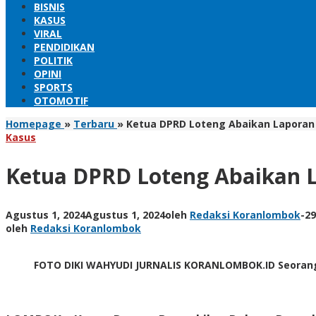
BISNIS
KASUS
VIRAL
PENDIDIKAN
POLITIK
OPINI
SPORTS
OTOMOTIF
Homepage
»
Terbaru
»
Ketua DPRD Loteng Abaikan Laporan 
Kasus
Ketua DPRD Loteng Abaikan L
Agustus 1, 2024
Agustus 1, 2024
oleh
Redaksi Koranlombok
-
29
oleh
Redaksi Koranlombok
FOTO DIKI WAHYUDI JURNALIS KORANLOMBOK.ID Seorang