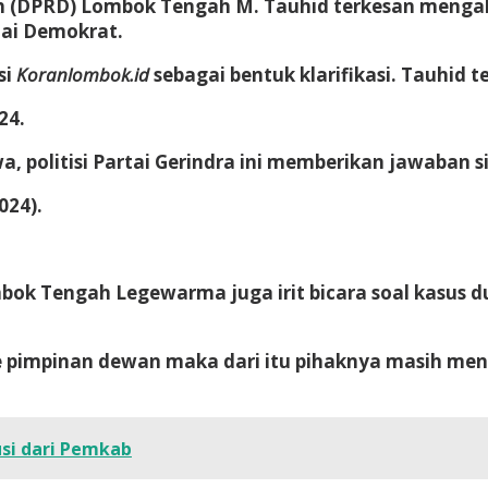
 (DPRD) Lombok Tengah M. Tauhid terkesan mengab
tai Demokrat.
si
Koranlombok.id
sebagai bentuk klarifikasi. Tauhid t
24.
a, politisi Partai Gerindra ini memberikan jawaban s
024).
ok Tengah Legewarma juga irit bicara soal kasus d
e pimpinan dewan maka dari itu pihaknya masih me
usi dari Pemkab