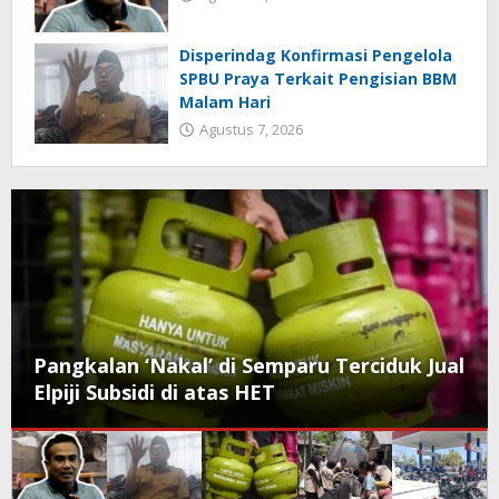
Disperindag Konfirmasi Pengelola
SPBU Praya Terkait Pengisian BBM
Malam Hari
Agustus 7, 2026
Pangkalan ‘Nakal’ di Semparu Terciduk Jual
Elpiji Subsidi di atas HET