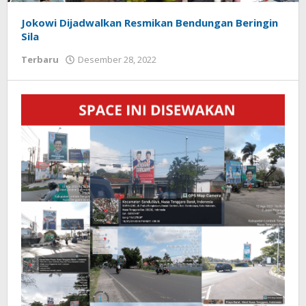
koranlombok.id
Jokowi Dijadwalkan Resmikan Bendungan Beringin
Sila
Terbaru
Desember 28, 2022
oleh
Redaksi
Koranlombok