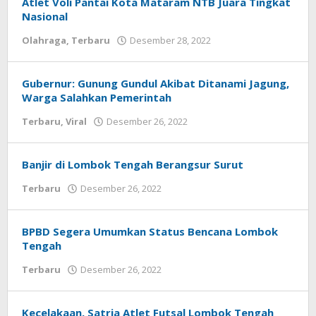
Atlet Voli Pantai Kota Mataram NTB Juara Tingkat
Nasional
Olahraga
,
Terbaru
Desember 28, 2022
oleh
Redaksi
Koranlombok
Gubernur: Gunung Gundul Akibat Ditanami Jagung,
Warga Salahkan Pemerintah
Terbaru
,
Viral
Desember 26, 2022
oleh
Redaksi
Koranlombok
Banjir di Lombok Tengah Berangsur Surut
Terbaru
Desember 26, 2022
oleh
Redaksi
Koranlombok
BPBD Segera Umumkan Status Bencana Lombok
Tengah
Terbaru
Desember 26, 2022
oleh
Redaksi
Koranlombok
Kecelakaan, Satria Atlet Futsal Lombok Tengah