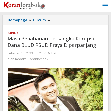
Lewati
ke
konten
Homepage
»
Hukrim
»
Masa
Penahanan
Tersangka
Kasus
Korupsi
Masa Penahanan Tersangka Korupsi
Dana
Dana BLUD RSUD Praya Diperpanjang
BLUD
RSUD
Februari 13, 2023
oleh
-
2300 Dilihat
Praya
Redaksi
oleh
Redaksi Koranlombok
Diperpanjang
Koranlombok