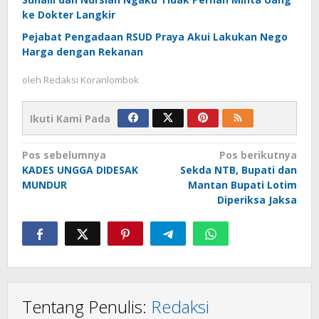
ke Dokter Langkir
Pejabat Pengadaan RSUD Praya Akui Lakukan Nego
Harga dengan Rekanan
oleh
Redaksi Koranlombok
Ikuti Kami Pada
Navigasi
Pos sebelumnya
Pos berikutnya
KADES UNGGA DIDESAK
Sekda NTB, Bupati dan
pos
MUNDUR
Mantan Bupati Lotim
Diperiksa Jaksa
Tentang Penulis:
Redaksi