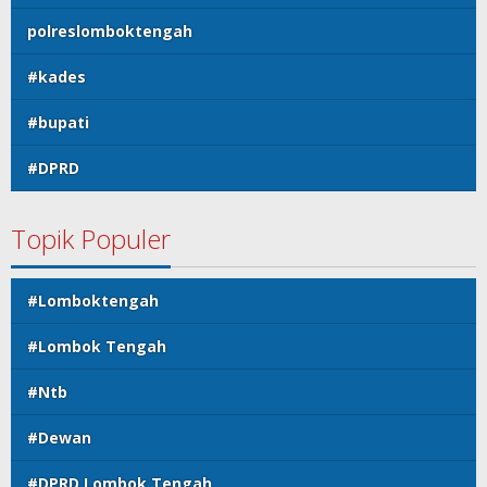
polreslomboktengah
#kades
#bupati
#DPRD
Topik Populer
#Lomboktengah
#Lombok Tengah
#Ntb
#Dewan
#DPRD Lombok Tengah