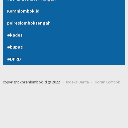
Koranlombok.id
polreslomboktengah
#kades
#bupati
#DPRD
copyright koranlombok.id @ 2022
Indeks Berita
Koran Lombok