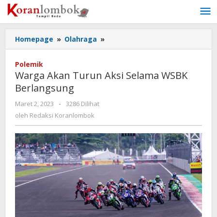
Lewati
ke
konten
Homepage
»
Olahraga
»
Warga
Akan
Turun
Polemik
Aksi
Warga Akan Turun Aksi Selama WSBK
Selama
Berlangsung
WSBK
Berlangsung
Maret 2, 2023
oleh
-
3286 Dilihat
Redaksi
oleh
Redaksi Koranlombok
Koranlombok