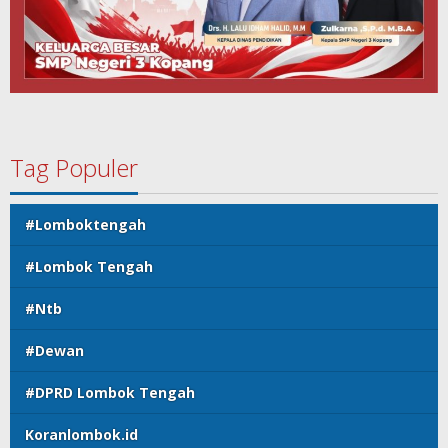
Tag Populer
#Lomboktengah
#Lombok Tengah
#Ntb
#Dewan
#DPRD Lombok Tengah
Koranlombok.id