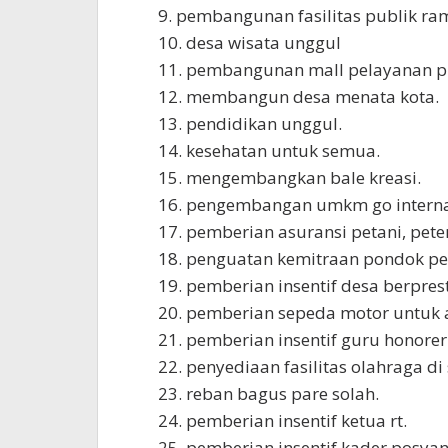
9. pembangunan fasilitas publik ra
10. desa wisata unggul
11. pembangunan mall pelayanan pub
12. membangun desa menata kota.
13. pendidikan unggul.
14. kesehatan untuk semua.
15. mengembangkan bale kreasi.
16. pengembangan umkm go interna
17. pemberian asuransi petani, pete
18. penguatan kemitraan pondok pe
19. pemberian insentif desa berprest
20. pemberian sepeda motor untuk 
21. pemberian insentif guru honore
22. penyediaan fasilitas olahraga di
23. reban bagus pare solah.
24. pemberian insentif ketua rt.
25. pemberian insentif kader posya