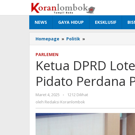
Lewati
ke
konten
NEWS
GAYA HIDUP
EKSKLUSIF
BIS
Homepage
»
Politik
»
Ketua
DPRD
Loteng
PARLEMEN
Buka
Ketua DPRD Lote
Paripurna
Pidato
Pidato Perdana 
Perdana
Pathul-
Nursiah
Maret 4, 2025
oleh
-
1212 Dilihat
Redaksi
oleh
Redaksi Koranlombok
Koranlombok