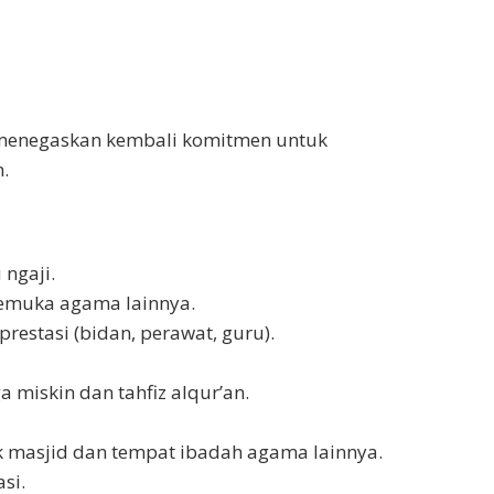
enegaskan kembali komitmen untuk
.
 ngaji.
pemuka agama lainnya.
restasi (bidan, perawat, guru).
a miskin dan tahfiz alqur’an.
uk masjid dan tempat ibadah agama lainnya.
si.