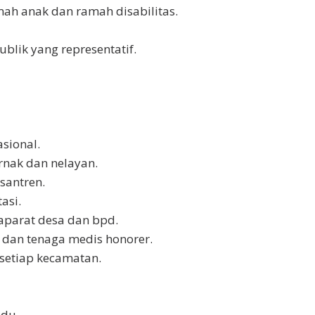
mah anak dan ramah disabilitas.
lik yang representatif.
sional.
rnak dan nelayan.
santren.
asi.
aparat desa dan bpd.
r dan tenaga medis honorer.
 setiap kecamatan.
ndu.