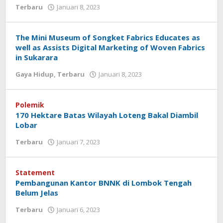
Terbaru
Januari 8, 2023
oleh
Redaksi
Koranlombok
The Mini Museum of Songket Fabrics Educates as
well as Assists Digital Marketing of Woven Fabrics
in Sukarara
Gaya Hidup
,
Terbaru
Januari 8, 2023
oleh
Redaksi
Koranlombok
Polemik
170 Hektare Batas Wilayah Loteng Bakal Diambil
Lobar
Terbaru
Januari 7, 2023
oleh
Redaksi
Koranlombok
Statement
Pembangunan Kantor BNNK di Lombok Tengah
Belum Jelas
Terbaru
Januari 6, 2023
oleh
Redaksi