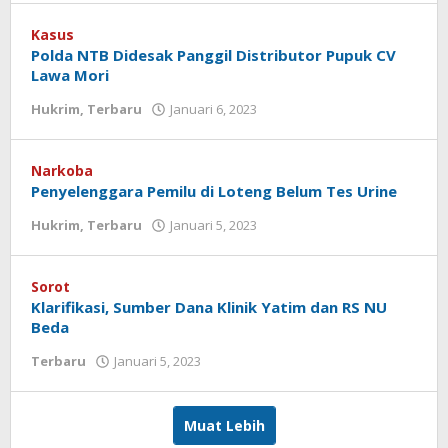
Koranlombok
Kasus
Polda NTB Didesak Panggil Distributor Pupuk CV
Lawa Mori
Hukrim
,
Terbaru
Januari 6, 2023
oleh
Redaksi
Koranlombok
Narkoba
Penyelenggara Pemilu di Loteng Belum Tes Urine
Hukrim
,
Terbaru
Januari 5, 2023
oleh
Redaksi
Koranlombok
Sorot
Klarifikasi, Sumber Dana Klinik Yatim dan RS NU
Beda
Terbaru
Januari 5, 2023
oleh
Redaksi
Koranlombok
Muat Lebih